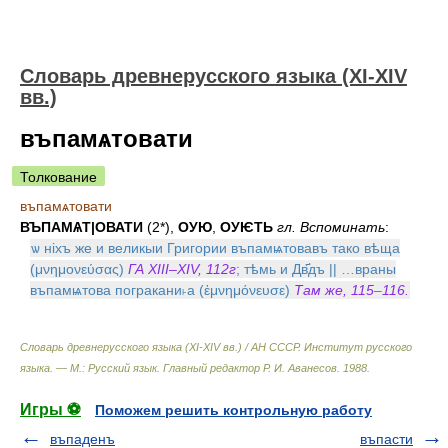
Словарь древнерусского языка (XI-XIV
вв.)
въпамѧтовати
Толкование
въпамѧтовати
ВЪПАМѦТ|ОВАТИ
(2*),
ОУЮ
,
ОУѤТЬ
гл. Вспоминать
:
ѡ ніхъ же и великыи Григории въпамѩтовавъ тако вѣща
(μνημονεύσας)
ГА XIII–XIV, 112г
; тѣмь и Дв҃дъ || …враны
въпамѩтова погракани˫а (ἐμνημόνευσε)
Там же, 115
–
116.
Словарь древнерусского языка (XI-XIV вв.) / АН СССР. Институт русского
языка. — М.: Русский язык
.
Главный редактор Р. И. Аванесов
.
1988
.
Игры ⚽
Поможем решить контрольную работу
въпаденъ
въпасти